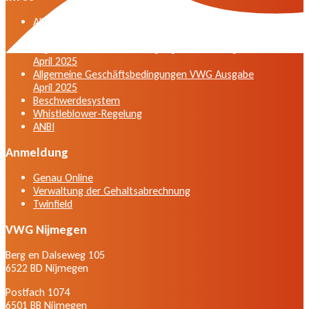
Allgemeine Geschäftsbedingungen der VWG in der
Fassung vom April 2025
Allgemeine Geschäftsbedingungen VWG Ausgabe
April 2025
Allgemeine Geschäftsbedingungen VWG Ausgabe
April 2025
Beschwerdesystem
Whistleblower-Regelung
ANBI
Anmeldung
Genau Online
Verwaltung der Gehaltsabrechnung
Twinfield
VWG Nijmegen
Berg en Dalseweg 105
6522 BD Nijmegen
Postfach 1074
6501 BB Nijmegen