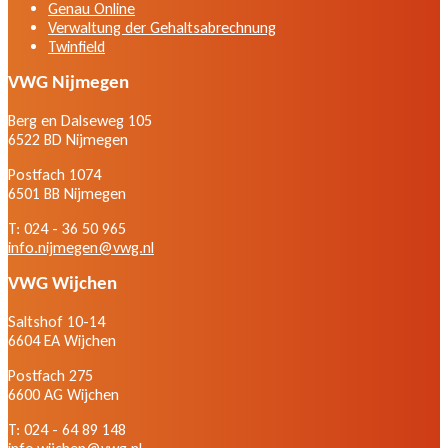
Genau Online
Verwaltung der Gehaltsabrechnung
Twinfield
VWG Nijmegen
Berg en Dalseweg 105
6522 BD Nijmegen
Postfach 1074
6501 BB Nijmegen
T: 024 - 36 50 965
info.nijmegen@vwg.nl
VWG Wijchen
Saltshof 10-14
6604 EA Wijchen
Postfach 275
6600 AG Wijchen
T: 024 - 64 89 148