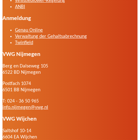
Whistleblower-Regelung
ANBI
Anmeldung
Genau Online
Verwaltung der Gehaltsabrechnung
Twinfield
VWG Nijmegen
Berg en Dalseweg 105
6522 BD Nijmegen
Postfach 1074
6501 BB Nijmegen
T: 024 - 36 50 965
info.nijmegen@vwg.nl
VWG Wijchen
Saltshof 10-14
6604 EA Wijchen