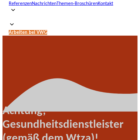
Referenzen
Nachrichten
Themen-Broschüren
Kontakt
Arbeiten bei VWG
Achtung,
Gesundheitsdienstleister
(gemäß dem Wtza)!