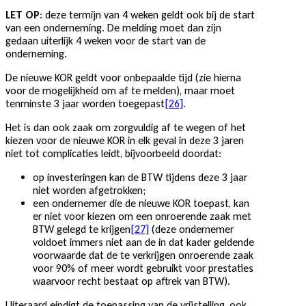
LET OP
: deze termijn van 4 weken geldt ook bij de start
van een onderneming. De melding moet dan zijn
gedaan uiterlijk 4 weken voor de start van de
onderneming.
De nieuwe KOR geldt voor onbepaalde tijd (zie hierna
voor de mogelijkheid om af te melden), maar moet
tenminste 3 jaar worden toegepast
[26]
.
Het is dan ook zaak om zorgvuldig af te wegen of het
kiezen voor de nieuwe KOR in elk geval in deze 3 jaren
niet tot complicaties leidt, bijvoorbeeld doordat:
op investeringen kan de BTW tijdens deze 3 jaar
niet worden afgetrokken;
een ondernemer die de nieuwe KOR toepast, kan
er niet voor kiezen om een onroerende zaak met
BTW gelegd te krijgen
[27]
(deze ondernemer
voldoet immers niet aan de in dat kader geldende
voorwaarde dat de te verkrijgen onroerende zaak
voor 90% of meer wordt gebruikt voor prestaties
waarvoor recht bestaat op aftrek van BTW).
Uiteraard eindigt de toepassing van de vrijstelling, ook