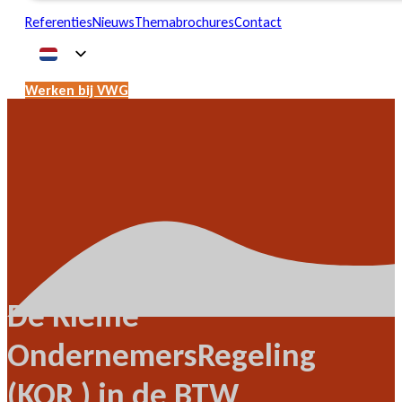
Referenties
Nieuws
Themabrochures
Contact
Werken bij VWG
De Kleine
OndernemersRegeling
(KOR ) in de BTW