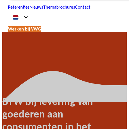
Referenties
Nieuws
Themabrochures
Contact
Werken bij VWG
BTW bij levering van
goederen aan
consumenten in het