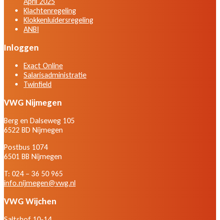
April 2025
Klachtenregeling
Klokkenluidersregeling
ANBI
Inloggen
Exact Online
Salarisadministratie
Twinfield
VWG Nijmegen
Berg en Dalseweg 105
6522 BD Nijmegen
Postbus 1074
6501 BB Nijmegen
T: 024 – 36 50 965
info.nijmegen@vwg.nl
VWG Wijchen
Saltshof 10-14