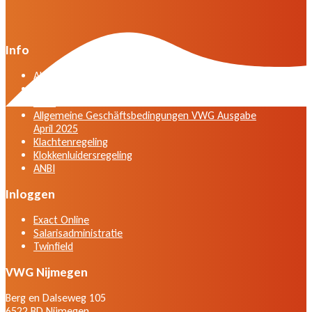
Info
Algemene voorwaarden VWG versie april 2025
General terms and conditions VWG edition April
2025
Allgemeine Geschäftsbedingungen VWG Ausgabe
April 2025
Klachtenregeling
Klokkenluidersregeling
ANBI
Inloggen
Exact Online
Salarisadministratie
Twinfield
VWG Nijmegen
Berg en Dalseweg 105
6522 BD Nijmegen