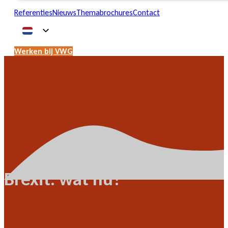
Referenties
Nieuws
Themabrochures
Contact
Werken bij VWG
Brexit: wat nu?