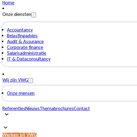
Home
Onze diensten
Accountancy
Belastingadvies
Audit & Assurance
Corporate finance
Salarisadministratie
IT & Dataconsultancy
Wij zijn VWG
Onze mensen
Referenties
Nieuws
Themabrochures
Contact
Werken bij VWG