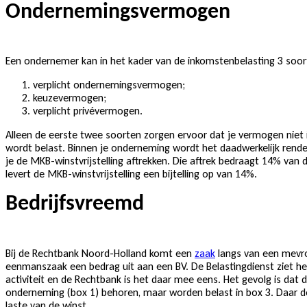
Ondernemingsvermogen
Een ondernemer kan in het kader van de inkomstenbelasting 3 so
verplicht ondernemingsvermogen;
keuzevermogen;
verplicht privévermogen.
Alleen de eerste twee soorten zorgen ervoor dat je vermogen niet i
wordt belast. Binnen je onderneming wordt het daadwerkelijk rend
je de MKB-winstvrijstelling aftrekken. Die aftrek bedraagt 14% van d
levert de MKB-winstvrijstelling een bijtelling op van 14%.
Bedrijfsvreemd
Bij de Rechtbank Noord-Holland komt een
zaak
langs van een mevro
eenmanszaak een bedrag uit aan een BV. De Belastingdienst ziet het
activiteit en de Rechtbank is het daar mee eens. Het gevolg is dat 
onderneming (box 1) behoren, maar worden belast in box 3. Daar d
laste van de winst.