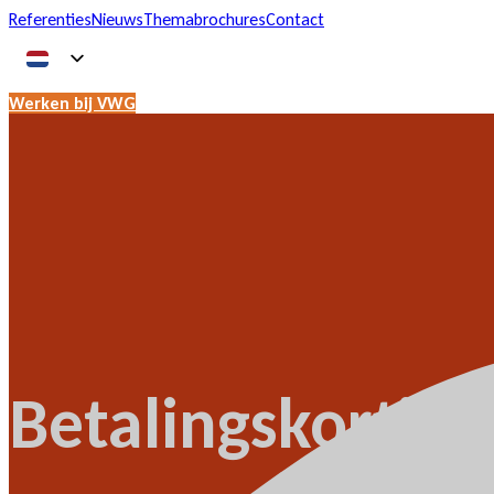
Referenties
Nieuws
Themabrochures
Contact
Werken bij VWG
Betalingskortin