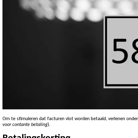
Om te stimuleren dat facturen vlot worden betaald, verlenen ond
voor contante betaling
).
Betalingskorting