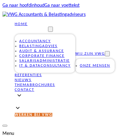
Ga naar hoofdinhoud
Ga naar voettekst
HOME
ONZE DIENSTEN
ACCOUNTANCY
BELASTINGADVIES
AUDIT & ASSURANCE
WIJ ZIJN VWG
CORPORATE FINANCE
SALARISADMINISTRATIE
IT & DATACONSULTANCY
ONZE MENSEN
REFERENTIES
NIEUWS
THEMABROCHURES
CONTACT
WERKEN BIJ VWG
Menu