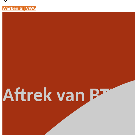
Werken bij VWG
Aftrek van BTW 