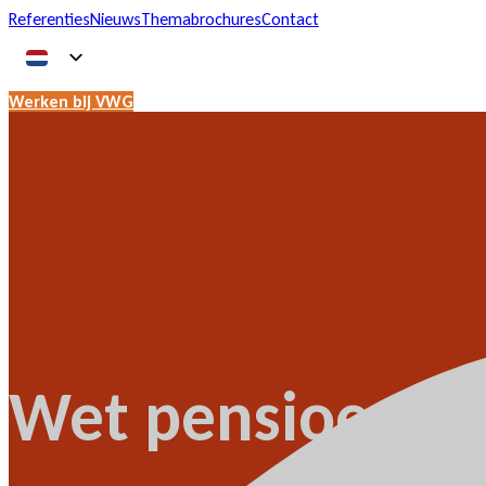
Referenties
Nieuws
Themabrochures
Contact
Werken bij VWG
Wet pensioenverd