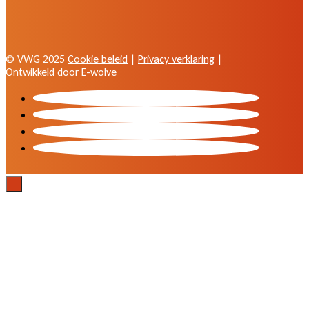
© VWG 2025
Cookie beleid
|
Privacy verklaring
|
Ontwikkeld door
E-wolve