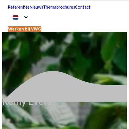
Referenties
Nieuws
Themabrochures
Contact
Werken bij VWG
Remy Evers