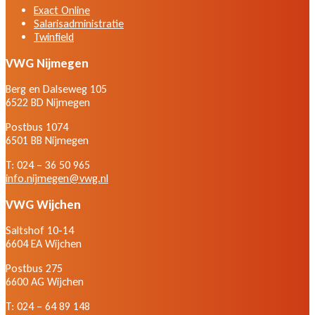
Exact Online
Salarisadministratie
Twinfield
VWG Nijmegen
Berg en Dalseweg 105
6522 BD Nijmegen
Postbus 1074
6501 BB Nijmegen
T: 024 – 36 50 965
info.nijmegen@vwg.nl
VWG Wijchen
Saltshof 10-14
6604 EA Wijchen
Postbus 275
6600 AG Wijchen
T: 024 – 64 89 148