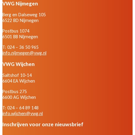
VWG Nijmegen
Berg en Dalseweg 105
6522 BD Nijmegen
Postbus 1074
6501 BB Nijmegen
T: 024 – 36 50 965
info.nijmegen@vwg.nl
VWG Wijchen
Saltshof 10-14
6604 EA Wijchen
Postbus 275
6600 AG Wijchen
T: 024 – 64 89 148
info.wijchen@vwg.nl
Inschrijven voor onze nieuwsbrief