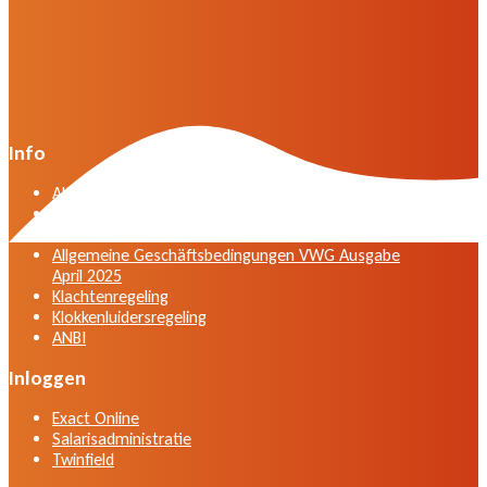
Info
Algemene voorwaarden VWG versie april 2025
General terms and conditions VWG edition April
2025
Allgemeine Geschäftsbedingungen VWG Ausgabe
April 2025
Klachtenregeling
Klokkenluidersregeling
ANBI
Inloggen
Exact Online
Salarisadministratie
Twinfield