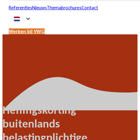
Referenties
Nieuws
Themabrochures
Contact
Werken bij VWG
Heffingskorting
buitenlands
belastingplichtige