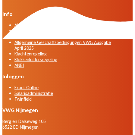
Info
Algemene voorwaarden VWG versie april 2025
General terms and conditions VWG edition April
2025
Allgemeine Geschäftsbedingungen VWG Ausgabe
April 2025
Klachtenregeling
Klokkenluidersregeling
ANBI
Inloggen
Exact Online
Salarisadministratie
Twinfield
VWG Nijmegen
Berg en Dalseweg 105
6522 BD Nijmegen