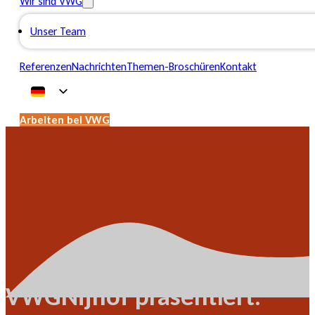
Wir sind VWG
Unser Team
Referenzen
Nachrichten
Themen-Broschüren
Kontakt
Arbeiten bei VWG
VWGNijhof präsentiert: