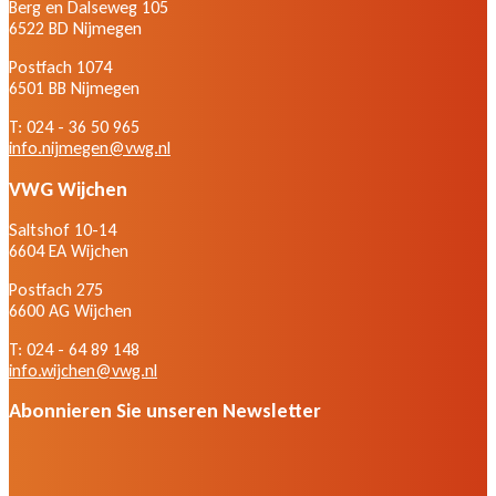
Berg en Dalseweg 105
6522 BD Nijmegen
Postfach 1074
6501 BB Nijmegen
T: 024 - 36 50 965
info.nijmegen@vwg.nl
VWG Wijchen
Saltshof 10-14
6604 EA Wijchen
Postfach 275
6600 AG Wijchen
T: 024 - 64 89 148
info.wijchen@vwg.nl
Abonnieren Sie unseren Newsletter