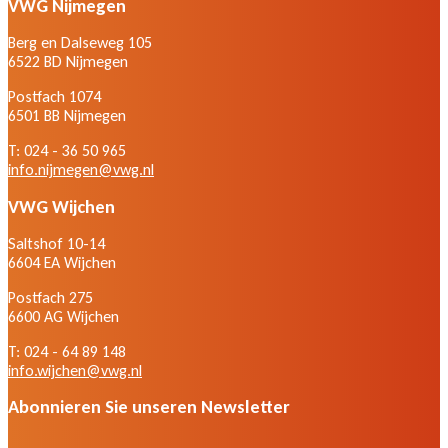
VWG Nijmegen
Berg en Dalseweg 105
6522 BD Nijmegen
Postfach 1074
6501 BB Nijmegen
T: 024 - 36 50 965
info.nijmegen@vwg.nl
VWG Wijchen
Saltshof 10-14
6604 EA Wijchen
Postfach 275
6600 AG Wijchen
T: 024 - 64 89 148
info.wijchen@vwg.nl
Abonnieren Sie unseren Newsletter