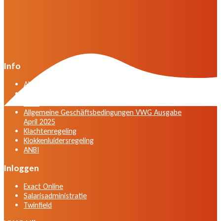
Info
Algemene voorwaarden VWG versie april 2025
General terms and conditions VWG edition April
2025
Allgemeine Geschäftsbedingungen VWG Ausgabe
April 2025
Klachtenregeling
Klokkenluidersregeling
ANBI
Inloggen
Exact Online
Salarisadministratie
Twinfield