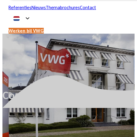
Referenties
Nieuws
Themabrochures
Contact
Werken bij VWG
Cookie beleid