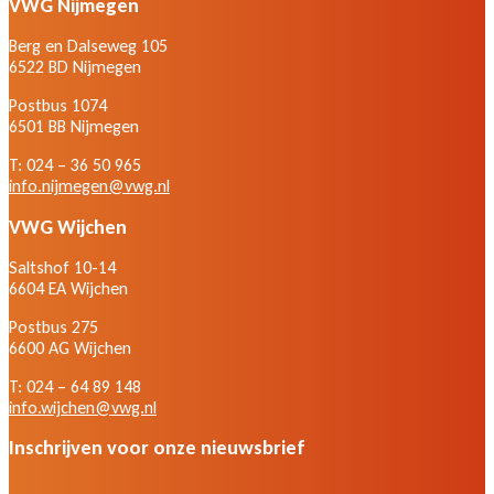
VWG Nijmegen
Berg en Dalseweg 105
6522 BD Nijmegen
Postbus 1074
6501 BB Nijmegen
T: 024 – 36 50 965
info.nijmegen@vwg.nl
VWG Wijchen
Saltshof 10-14
6604 EA Wijchen
Postbus 275
6600 AG Wijchen
T: 024 – 64 89 148
info.wijchen@vwg.nl
Inschrijven voor onze nieuwsbrief