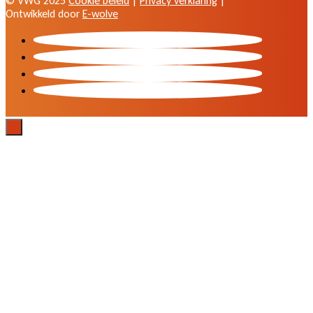
© VWG 2025
Cookie beleid
|
Privacy verklaring
|
Ontwikkeld door
E-wolve